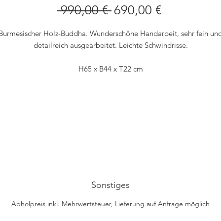
Standardpreis
Sale-
 990,00 € 
690,00 €
Preis
Burmesischer Holz-Buddha. Wunderschöne Handarbeit, sehr fein un
detailreich ausgearbeitet. Leichte Schwindrisse.
H65 x B44 x T22 cm
Sonstiges
Abholpreis inkl. Mehrwertsteuer, Lieferung auf Anfrage möglich