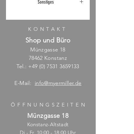
Sonstiges
Rialto von Riva1920
Abholpreis für Kommode inkl.
Breite 64,8 cm - Tiefe 46,3 cm
Mehrwertsteuer, Lieferung auf
Anfrage möglich
- Höhe 138,5 cm
KONTAKT
Shop und Büro
Münzgasse 18
78462 Konstanz
Tel.:
+49 (0) 7531 3659133
E-Mail:
info@myermiller.de
ÖFFNUNGSZEITE
N
Münzgasse 18
Konstanz-Altstadt
Di - Fr 10:00 - 18:00 Uhr