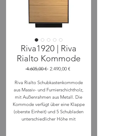
Riva1920 | Riva
Rialto Kommode
Standardpreis
Sale-
 4.605,00 € 
2.490,00 €
Preis
Riva Rialto Schubkastenkommode
aus Massiv- und Furnierschichtholz,
mit Außenrahmen aus Metall. Die
Kommode verfügt über eine Klappe
(oberste Einheit) und 5 Schubladen
unterschiedlicher Höhe mit
Schwalbenschwanzverbindungen.
Ausstellungsstück Kommode Riva