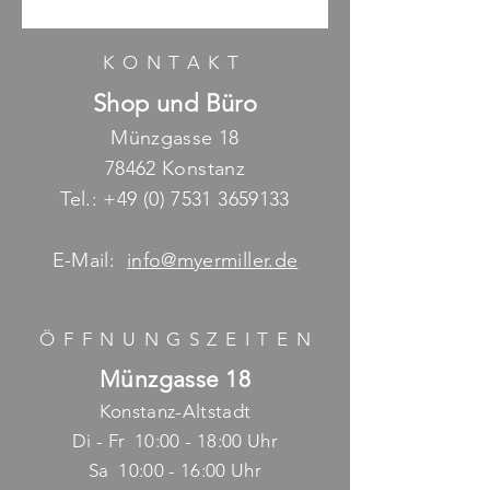
Abholpreis für Möbel inkl.
Höhe 52 cm
Mehrwertsteuer, Lieferung auf
Anfrage möglich
Nettogewicht 15 kg
KONTAKT
Shop und Büro
Münzgasse 18
78462 Konstanz
Tel.:
+49 (0) 7531 3659133
E-Mail:
info@myermiller.de
ÖFFNUNGSZEITE
N
Münzgasse 18
Konstanz-Altstadt
Di - Fr 10:00 - 18:00 Uhr
Sa 10:00 - 16:00 Uhr