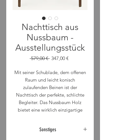
Nachttisch aus
Nussbaum -
Ausstellungsstück
Standardpreis
Sale-
 579,00 € 
347,00 €
Preis
Mit seiner Schublade, dem offenen
Raum und leicht konisch
zulaufenden Beinen ist der
Nachttisch der perfekte, schlichte
Begleiter. Das Nussbaum Holz
bietet eine wirklich einzigartige
Oberfläche.
Sonstiges
Breite 55 cm
Tiefe 35 cm