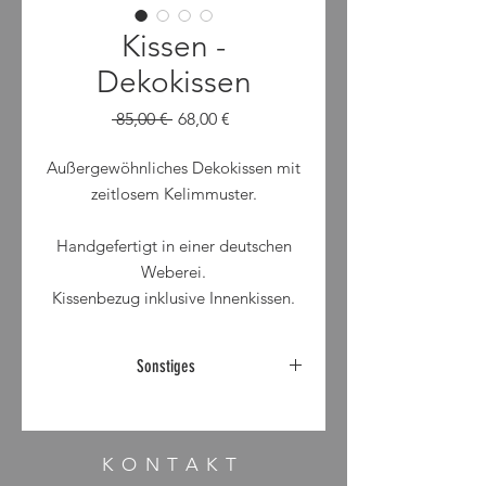
Kissen -
Dekokissen
Standardpreis
Sale-
 85,00 € 
68,00 €
Preis
Außergewöhnliches Dekokissen mit
zeitlosem Kelimmuster.
Handgefertigt in einer deutschen
Weberei.
Kissenbezug inklusive Innenkissen.
Reißverschluß.
Sonstiges
60 x 40 cm
Bezug: 21% Baumwolle, 31%
Abholpreis inkl. Mehrwertsteuer,
Polyester, 48% Polyacryl
Lieferung auf Anfrage möglich.
Innenkissen: 100% Entenfedern
KONTAKT
Reinigung