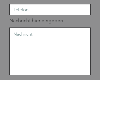
Nachricht hier eingeben
Absenden
NEWSLETTER
E-Mail-Adresse hier eingeben