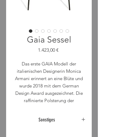
Gaia Sessel
Preis
1.423,00 €
Das erste GAIA Modell der
italienischen Designerin Monica
Armani erinnert an eine Blüte und
wurde 2018 mit dem German
Design Award ausgezeichnet. Die
raffinierte Polsterung der
großzügigen Sitzfläche und die
sieben separat gepolsterten
Sonstiges
flexiblen Rückenelemente ergeben
den unverkennbaren,
Abholpreis für Sessel inkl.