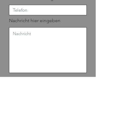
Nachricht hier eingeben
Absenden
NEWSLETTER
E-Mail-Adresse hier eingeben