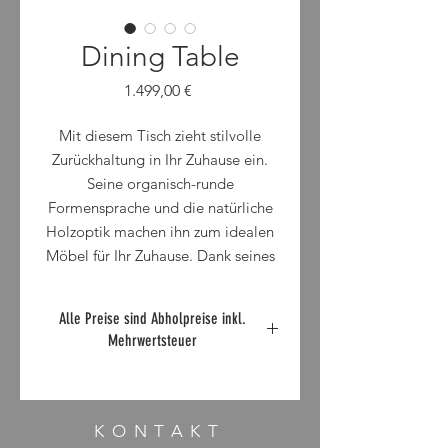
Dining Table
Preis
1.499,00 €
Mit diesem Tisch zieht stilvolle
Zurückhaltung in Ihr Zuhause ein.
Seine organisch-runde
Formensprache und die natürliche
Holzoptik machen ihn zum idealen
Möbel für Ihr Zuhause. Dank seines
zeitlos eleganten Designs lässt sich
dieser Tisch harmonisch mit nahezu
Alle Preise sind Abholpreise inkl.
jedem Stuhl kombinieren und wird
Mehrwertsteuer
so zum Herzstück jeder
Esszimmergestaltung.
KONTAKT