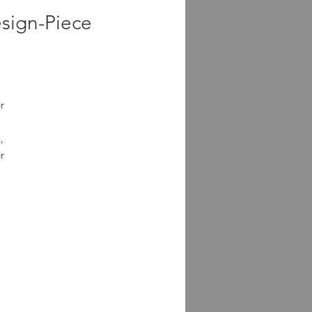
sign-Piece
r
,
r