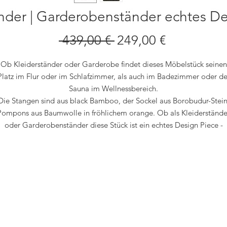
änder | Garderobenständer echtes De
Standardpreis
Sale-
 439,00 € 
249,00 €
Preis
Ob Kleiderständer oder Garderobe findet dieses Möbelstück seinen
Platz im Flur oder im Schlafzimmer, als auch im Badezimmer oder de
Sauna im Wellnessbereich.
Die Stangen sind aus black Bamboo, der Sockel aus Borobudur-Stein
Pompons aus Baumwolle in fröhlichem orange. Ob als Kleiderstände
oder Garderobenständer diese Stück ist ein echtes Design Piece -
Hingucker und freundlicher Helfer.