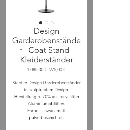
Design
Garderobenstände
r - Coat Stand -
Kleiderständer
Standardpreis
Sale-
 1.085,00 € 
975,00 €
Preis
Stabiler Design Garderobenständer
in skulpturalem Design.
Herstellung zu 70% aus recycelten
Aluminiumabfällen.
Farbe: schwarz matt
pulverbeschichtet.
Gewicht: 17kg.