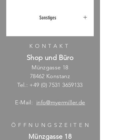
Ø 50cm - Höhe 45,5 cm
Sonstiges
Abholpreis inkl. Mehrwertsteuer,
Lieferung auf Anfrage möglich
KONTAKT
Shop und Büro
Münzgasse 18
78462 Konstanz
Tel.:
+49 (0) 7531 3659133
E-Mail:
info@myermiller.de
ÖFFNUNGSZEITE
N
Münzgasse 18